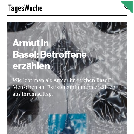
Skip
S
TagesWoche
to
content
Armut in
Basel: Betroffene
erzählen
Wie lebt man als Armer im reichen Basel?
Menschen am Extistenzminimum erzählen
aus ihrem Alltag.