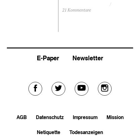
21 Kommentare
E-Paper
Newsletter
Externer
Externer
Externer
Externer
Link
Link
Link
Link
AGB
Datenschutz
Impressum
Mission
zu
zu
zu
zu
Netiquette
Todesanzeigen
facebook
twitter
youtube
soundcloud