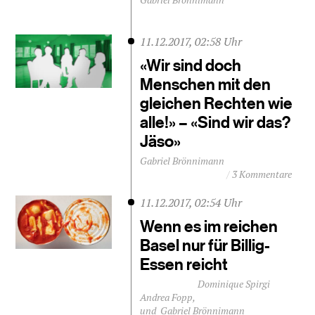
11.12.2017, 02:58 Uhr
«Wir sind doch
Menschen mit den
gleichen Rechten wie
alle!» – «Sind wir das?
Jäso»
Gabriel Brönnimann
3 Kommentare
11.12.2017, 02:54 Uhr
Wenn es im reichen
Basel nur für Billig-
Essen reicht
Dominique Spirgi
Andrea Fopp
Gabriel Brönnimann