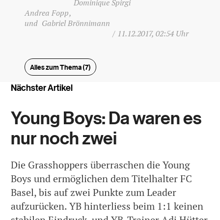
Dominique Spirgi
Andrea Fopp
Gabriel Brönnimann
/
11.12.2017, 02:54 Uhr
Alles zum Thema (7)
Nächster Artikel
Young Boys: Da waren es
nur noch zwei
Die Grasshoppers überraschen die Young
Boys und ermöglichen dem Titelhalter FC
Basel, bis auf zwei Punkte zum Leader
aufzurücken. YB hinterliess beim 1:1 keinen
stabilen Eindruck, und YB-Trainer Adi Hütter