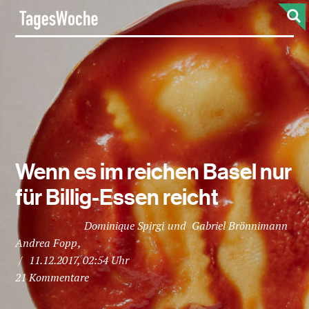
S
TagesWoche
Wenn es im reichen Basel nur
für Billig-Essen reicht
Dominique Spirgi
Gabriel Brönnimann
Andrea Fopp
/
11.12.2017, 02:54 Uhr
21 Kommentare