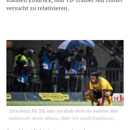
versucht zu relativieren.
sda
/
10.12.2017, 23:38 Uhr
Torschütze für YB, aber am Ende doch ein weiteres Mal
enttäuscht: Kevin Mbabu.
(Bild: Urs Lindt/freshfocus)