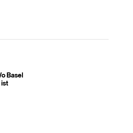
o Basel
 ist