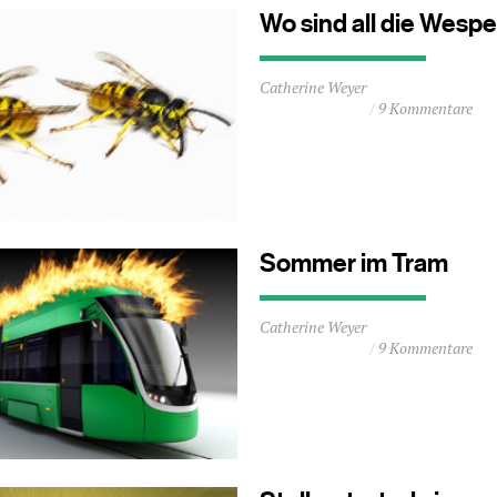
Wo sind all die Wespe
Durchschnittliche
Catherine Weyer
Lesezeit
9 Kommentare
ca.
1
Minuten
Sommer im Tram
Durchschnittliche
Catherine Weyer
Lesezeit
9 Kommentare
ca.
2
Minuten