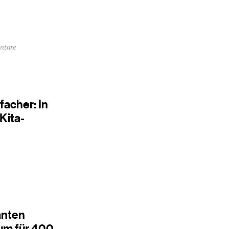
ntare
facher: In
 Kita-
ianten
um für 400