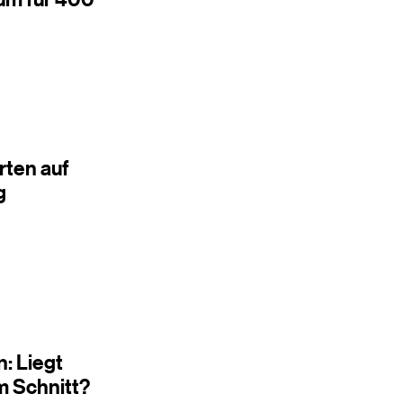
rten auf
g
: Liegt
m Schnitt?