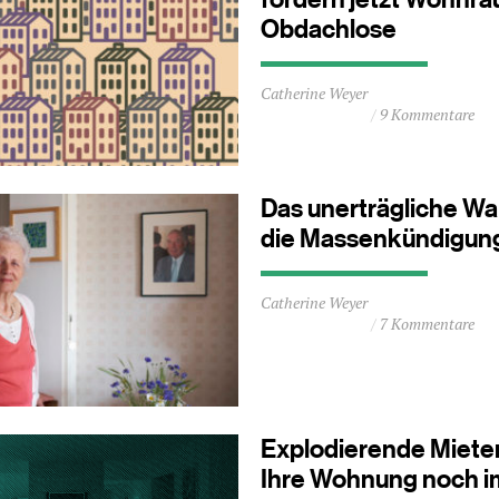
Obdachlose
Durchschnittliche
Catherine Weyer
Lesezeit
9 Kommentare
ca.
1
Minuten
Das unerträgliche Wa
die Massenkündigun
Durchschnittliche
Catherine Weyer
Lesezeit
7 Kommentare
ca.
4
Minuten
Explodierende Mieten
Ihre Wohnung noch i