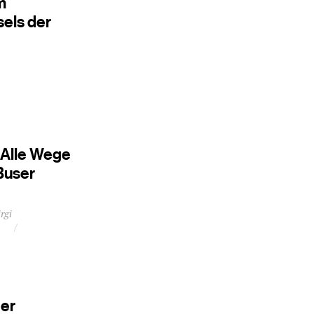
m
sels der
Alle Wege
Buser
rgi
er