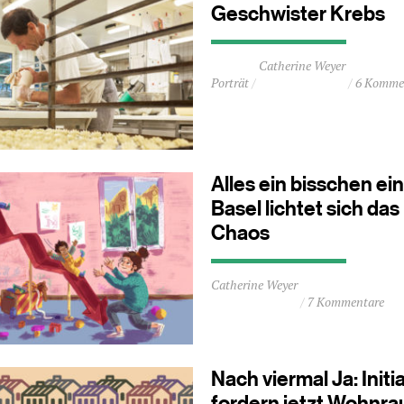
Geschwister Krebs
Durchschnittliche
Catherine Weyer
Lesezeit
Porträt
6 Komme
ca.
3
Minuten
Alles ein bisschen ein
Basel lichtet sich das
Chaos
Durchschnittliche
Catherine Weyer
Lesezeit
7 Kommentare
ca.
1
Minuten
Nach viermal Ja: Init
fordern jetzt Wohnra