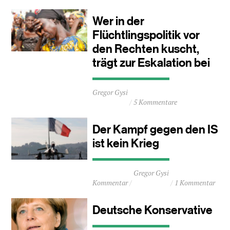
2
Minuten
Wer in der
Flüchtlingspolitik vor
den Rechten kuscht,
trägt zur Eskalation bei
Durchschnittliche
Gregor Gysi
Lesezeit
5 Kommentare
ca.
2
Minuten
Der Kampf gegen den IS
ist kein Krieg
Durchschnittliche
Gregor Gysi
Lesezeit
Kommentar
1 Kommentar
ca.
2
Minuten
Deutsche Konservative