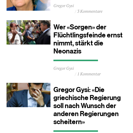
Durchschnittliche
Gregor Gysi
Lesezeit
3 Kommentare
ca.
1
Minuten
Wer «Sorgen» der
Flüchtlingsfeinde ernst
nimmt, stärkt die
Neonazis
Durchschnittliche
Gregor Gysi
Lesezeit
1 Kommentar
ca.
2
Minuten
Gregor Gysi: «Die
griechische Regierung
soll nach Wunsch der
anderen Regierungen
scheitern»