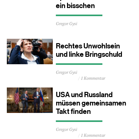
ein bisschen
Durchschnittliche
Gregor Gysi
Lesezeit
ca.
1
Minuten
Rechtes Unwohlsein
und linke Bringschuld
Durchschnittliche
Gregor Gysi
Lesezeit
1 Kommentar
ca.
2
Minuten
USA und Russland
müssen gemeinsamen
Takt finden
Durchschnittliche
Gregor Gysi
Lesezeit
1 Kommentar
ca.