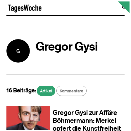
Skip
S
TagesWoche
to
content
Gregor Gysi
G
16 Beiträge:
Artikel
Kommentare
Gregor Gysi zur Affäre
Böhmermann: Merkel
opfert die Kunstfreiheit