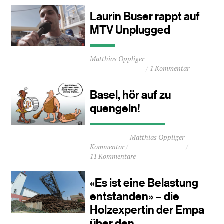
7
Minuten
Laurin Buser rappt auf
MTV Unplugged
Durchschnittliche
Matthias Oppliger
Lesezeit
1 Kommentar
ca.
0
Minuten
Basel, hör auf zu
quengeln!
Durchschnittliche
Matthias Oppliger
Lesezeit
Kommentar
ca.
11 Kommentare
1
Minuten
«Es ist eine Belastung
entstanden» – die
Holzexpertin der Empa
über den