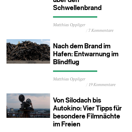
Schwellenbrand
Durchschnittliche
Matthias Oppliger
Lesezeit
7 Kommentare
ca.
1
Minuten
Nach dem Brand im
Hafen: Entwarnung im
Blindflug
Durchschnittliche
Matthias Oppliger
Lesezeit
19 Kommentare
ca.
1
Minuten
Von Silodach bis
Autokino: Vier Tipps für
besondere Filmnächte
im Freien