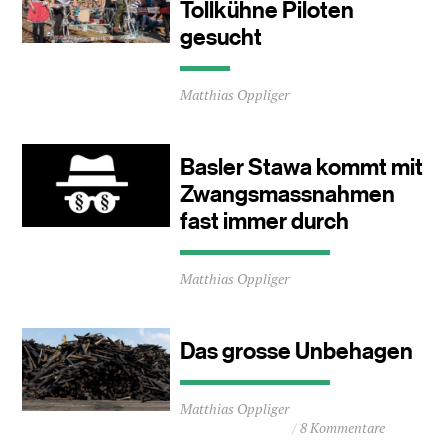
Tollkühne Piloten
gesucht
Durchschnittliche
Matthias Oppliger
Lesezeit
ca.
0
Minuten
Basler Stawa kommt mit
Zwangsmassnahmen
fast immer durch
Durchschnittliche
Matthias Oppliger
Lesezeit
ca.
1
Minuten
Das grosse Unbehagen
Durchschnittliche
Matthias Oppliger
Lesezeit
8 Kommentare
ca.