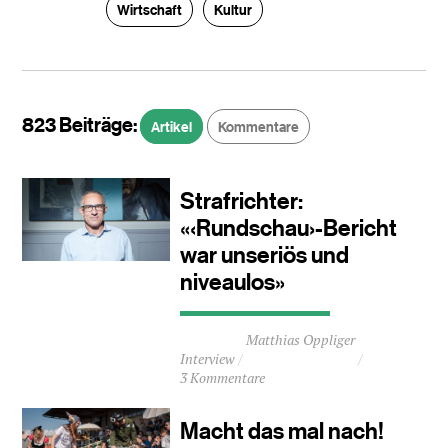
Wirtschaft
Kultur
823 Beiträge:
Artikel
Kommentare
Strafrichter:
«‹Rundschau›-Bericht
war unseriös und
niveaulos»
Durchschnittliche
Matthias Oppliger
Lesezeit
Interview
ca.
3 Kommentare
4
Minuten
Macht das mal nach!