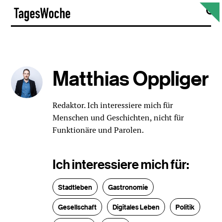
Skip
S
TagesWoche
to
content
Matthias Oppliger
Redaktor. Ich interessiere mich für
Menschen und Geschichten, nicht für
Funktionäre und Parolen.
Ich interessiere mich für:
Stadtleben
Gastronomie
Gesellschaft
Digitales Leben
Politik