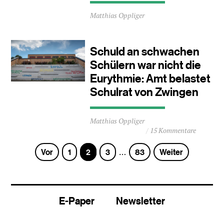
Durchschnittliche
Matthias Oppliger
Lesezeit
ca.
1
Minuten
Schuld an schwachen
Schülern war nicht die
Eurythmie: Amt belastet
Schulrat von Zwingen
Durchschnittliche
Matthias Oppliger
Lesezeit
15 Kommentare
ca.
4
Seite
Seite
Seite
Seite
Vor
1
2
3
83
Weiter
…
Minuten
E-Paper
Newsletter