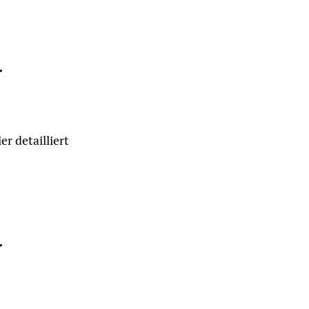
r
r detailliert
r