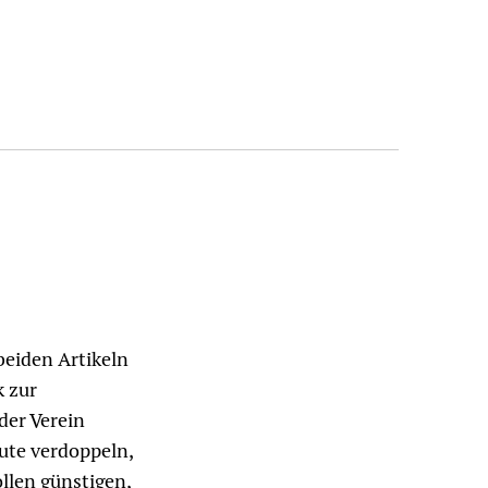
beiden Artikeln
k zur
der Verein
ute verdoppeln,
llen günstigen,