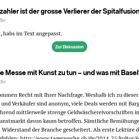
ahler ist der grosse Verlierer der Spitalfusio
Uhr
, habs im Text angepasst.
Zur Diskussion
e Messe mit Kunst zu tun – und was mit Basel
Uhr
ommen Recht mit Ihrer Nachfrage. Weshalb ich zu diese
und Verkäufer sind anonym, viele Deals werden mit Bar
hrend mittlerweile strenge Geldwäschereivorschriften 
 Kunstmarkt davon kaum betroffen. Sämtliche Bemühunge
 Widerstand der Branche gescheitert. Als erste Lektüre 
pfehlen: http://www.tageswoche.ch/de/2014_25/kultur/