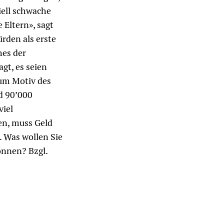
iell schwache
 Eltern», sagt
rden als erste
hes der
agt, es seien
zum Motiv des
d 90’000
viel
en, muss Geld
. Was wollen Sie
önnen? Bzgl.