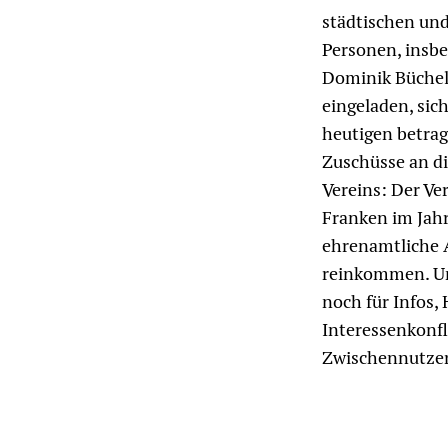
städtischen und
Personen, insbe
Dominik Büchel,
eingeladen, sic
heutigen betrage
Zuschüsse an di
Vereins: Der Ve
Franken im Jahr
ehrenamtliche A
reinkommen. Und
noch für Infos,
Interessenkonfli
Zwischennutzeri