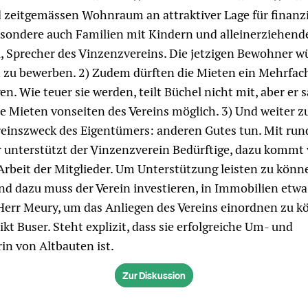
 zeitgemässen Wohnraum an attraktiver Lage für finanz
sondere auch Familien mit Kindern und alleinerziehende
 Sprecher des Vinzenzvereins. Die jetzigen Bewohner wü
h zu bewerben. 2) Zudem dürften die Mieten ein Mehrfac
n. Wie teuer sie werden, teilt Büchel nicht mit, aber er s
e Mieten vonseiten des Vereins möglich. 3) Und weiter 
reinszweck des Eigentümers: anderen Gutes tun. Mit run
 unterstützt der Vinzenzverein Bedürftige, dazu kommt 
rbeit der Mitglieder. Um Unterstützung leisten zu könn
 dazu muss der Verein investieren, in Immobilien etwa
 Herr Meury, um das Anliegen des Vereins einordnen zu k
kt Buser. Steht explizit, dass sie erfolgreiche Um- und
n von Altbauten ist.
Zur Diskussion