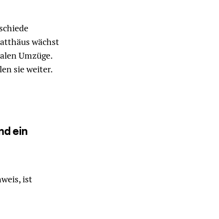
rschiede
Matthäus wächst
onalen Umzüge.
len sie weiter.
nd ein
weis, ist