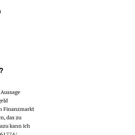
n
?
r Aussage
geld
im Finanzmarkt
n, das zu
dazu kann ich
661774/