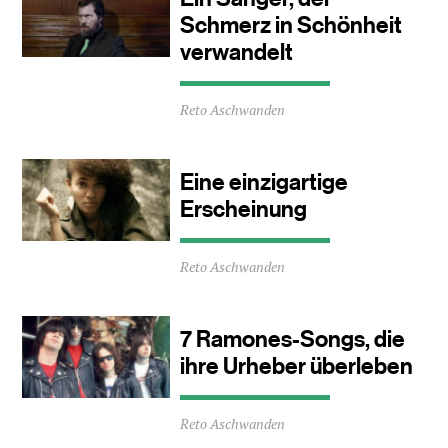
Schmerz in Schönheit
verwandelt
Durchschnittliche
Reto Aschwanden
Lesezeit
ca.
2
Minuten
Eine einzigartige
Erscheinung
Durchschnittliche
Reto Aschwanden
Lesezeit
ca.
2
Minuten
7 Ramones-Songs, die
ihre Urheber überleben
Durchschnittliche
Reto Aschwanden
Lesezeit
ca.