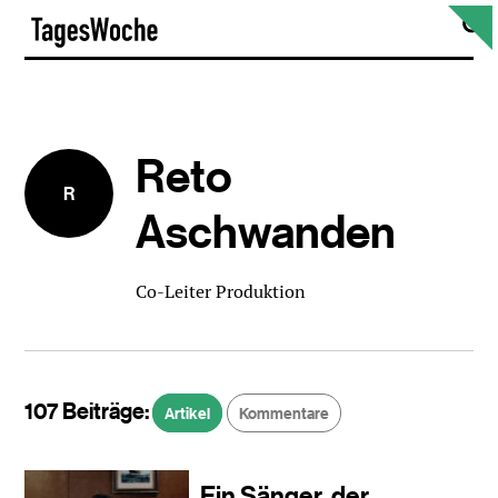
Skip
S
TagesWoche
to
content
Reto
R
Aschwanden
Co-Leiter Produktion
107 Beiträge:
Artikel
Kommentare
Ein Sänger, der