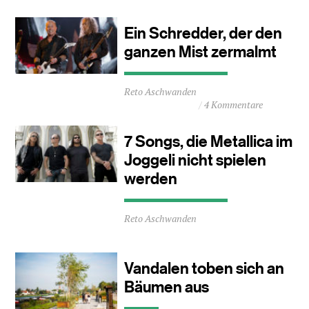
1
Minuten
Ein Schredder, der den
ganzen Mist zermalmt
Durchschnittliche
Reto Aschwanden
Lesezeit
4 Kommentare
ca.
3
Minuten
7 Songs, die Metallica im
Joggeli nicht spielen
werden
Durchschnittliche
Reto Aschwanden
Lesezeit
ca.
2
Minuten
Vandalen toben sich an
Bäumen aus