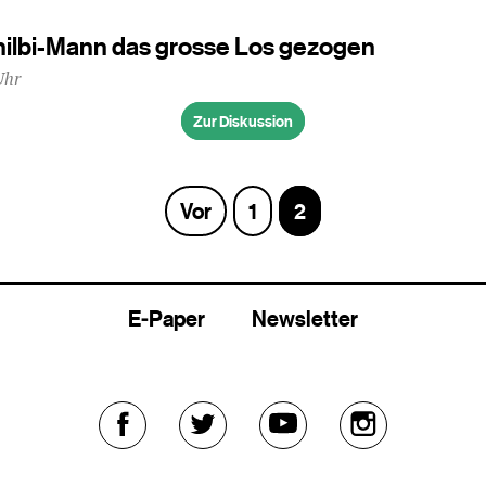
hilbi-Mann das grosse Los gezogen
Uhr
Zur Diskussion
Vor
Seite
1
Seite
2
E-Paper
Newsletter
Externer
Externer
Externer
Externer