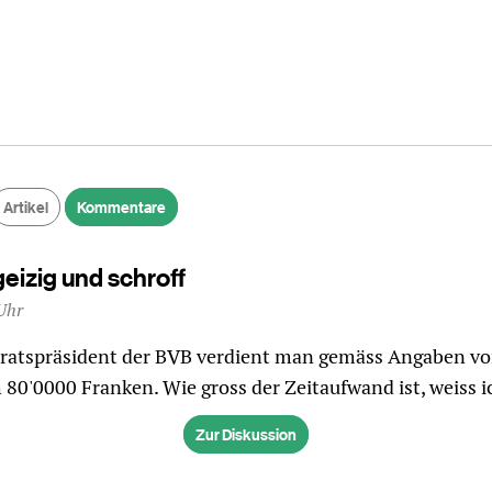
Artikel
Kommentare
geizig und schroff
Uhr
sratspräsident der BVB verdient man gemäss Angaben v
h 80'0000 Franken. Wie gross der Zeitaufwand ist, weiss i
Zur Diskussion