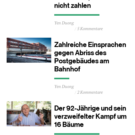
nicht zahlen
Durchschnittliche
Yen Duong
Lesezeit
5 Kommentare
ca.
2
Minuten
Zahlreiche Einsprachen
gegen Abriss des
Postgebäudes am
Bahnhof
Durchschnittliche
Yen Duong
Lesezeit
2 Kommentare
ca.
0
Minuten
Der 92-Jährige und sein
verzweifelter Kampf um
16 Bäume