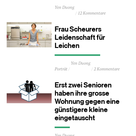
Durchschnittliche
Yen Duong
Lesezeit
12 Kommentare
ca.
1
Minuten
Frau Scheurers
Leidenschaft für
Leichen
Durchschnittliche
Yen Duong
Lesezeit
Porträt
2 Kommentare
ca.
2
Minuten
Erst zwei Senioren
haben ihre grosse
Wohnung gegen eine
günstigere kleine
eingetauscht
Durchschnittliche
Yen Duong