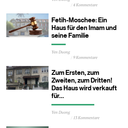
Lesezeit
4 Kommentare
ca.
0
Minuten
Fetih-Moschee: Ein
Haus für den Imam und
seine Familie
Durchschnittliche
Yen Duong
Lesezeit
9 Kommentare
ca.
0
Minuten
Zum Ersten, zum
Zweiten, zum Dritten!
Das Haus wird verkauft
für…
Durchschnittliche
Yen Duong
Lesezeit
13 Kommentare
ca.
3