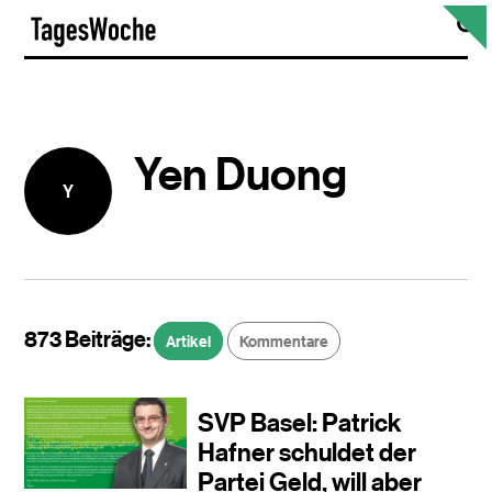
Skip
S
TagesWoche
to
content
Yen Duong
Y
873 Beiträge:
Artikel
Kommentare
SVP Basel: Patrick
Hafner schuldet der
Partei Geld, will aber