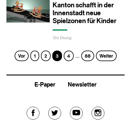
Minuten
Kanton schafft in der
Innenstadt neue
Spielzonen für Kinder
Durchschnittliche
Yen Duong
Lesezeit
ca.
0
Seite
Seite
Seite
Seite
Seite
Vor
1
2
3
4
88
Weiter
…
Minuten
E-Paper
Newsletter
Externer
Externer
Externer
Externer