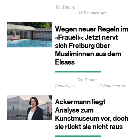
Durchschnittliche
Yen Duong
Lesezeit
18 Kommentare
ca.
3
Minuten
Wegen neuer Regeln im
«Fraueli»: Jetzt nervt
sich Freiburg über
Musliminnen aus dem
Elsass
Durchschnittliche
Yen Duong
Lesezeit
Reportage
7 Kommentare
ca.
3
Minuten
Ackermann liegt
Analyse zum
Kunstmuseum vor, doch
sie rückt sie nicht raus