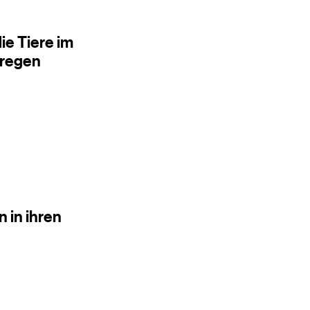
die Tiere im
rregen
 in ihren