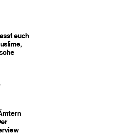
asst euch
uslime,
ische
e
 Ämtern
Der
erview