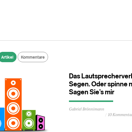
Artikel
Kommentare
Das Lautsprecherverb
Segen. Oder spinne n
Sagen Sie’s mir
Durchschnittliche
Gabriel Brönnimann
Lesezeit
10 Kommenta
ca.
1
Minuten