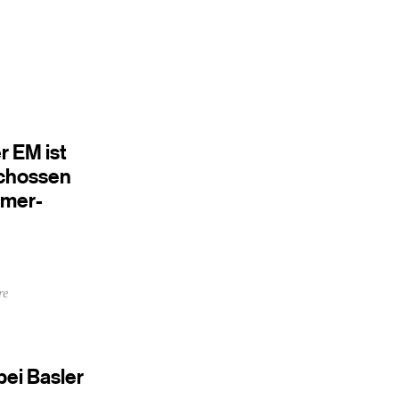
r EM ist
schossen
ümer-
re
ei Basler