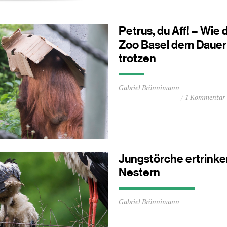
Petrus, du Aff! – Wie 
Zoo Basel dem Daue
trotzen
Durchschnittliche
Gabriel Brönnimann
Lesezeit
1 Kommentar
ca.
0
Minuten
Jungstörche ertrinken
Nestern
Durchschnittliche
Gabriel Brönnimann
Lesezeit
ca.
1