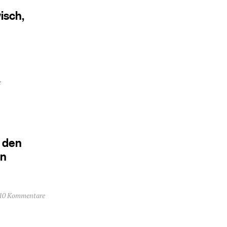
isch,
e
 den
en
10 Kommentare