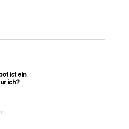
ot ist ein
ur ich?
re