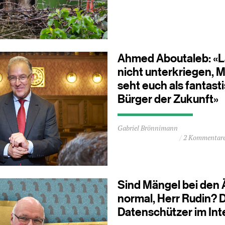
Minuten
Ahmed Aboutaleb: «L
nicht unterkriegen, M
seht euch als fantast
Bürger der Zukunft»
Durchschnittliche
Gabriel Brönnimann
Lesezeit
2 Kommentar
ca.
2
Minuten
Sind Mängel bei den
normal, Herr Rudin? 
Datenschützer im Int