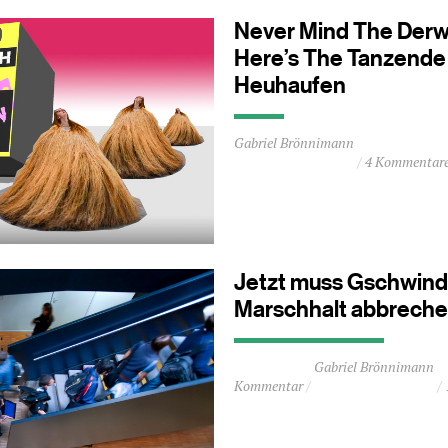
Never Mind The Derw
Here’s The Tanzende
Heuhaufen
Durchschnittliche
Gabriel Brönnimann
Lesezeit
4 Kommentar
ca.
0
Minuten
Jetzt muss Gschwind
Marschhalt abbrech
Durchschnittliche
Gabriel Brönnimann
Lesezeit
Kommentar
ca.
1
Minuten