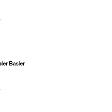
e
 der Basler
e