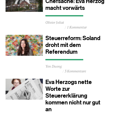
Chefsache: Eva Herzog
macht vorwärts
Durchschnittliche
Olivier Joliat
Lesezeit
1 Kommentar
ca.
1
Steuerreform: Soland
Minuten
droht mit dem
Referendum
Durchschnittliche
Yen Duong
Lesezeit
3 Kommentare
ca.
1
Eva Herzogs nette
Minuten
Worte zur
Steuererklärung
kommen nicht nur gut
an