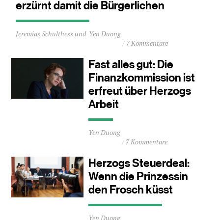
erzürnt damit die Bürgerlichen
Durchschnittliche
Jeremias Schulthess
Yen Duong
Lesezeit
7 Kommentare
ca.
1
Fast alles gut: Die
Minuten
Finanzkommission ist
erfreut über Herzogs
Arbeit
Durchschnittliche
Yen Duong
Lesezeit
7 Kommentare
ca.
0
Herzogs Steuerdeal:
Minuten
Wenn die Prinzessin
den Frosch küsst
Durchschnittliche
Yen Duong
Lesezeit