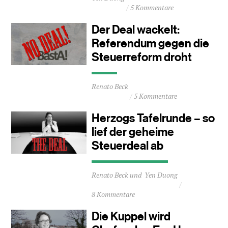
5 Kommentare
ca.
1
Der Deal wackelt:
Minuten
Referendum gegen die
Steuerreform droht
Durchschnittliche
Renato Beck
Lesezeit
5 Kommentare
ca.
0
Herzogs Tafelrunde – so
Minuten
lief der geheime
Steuerdeal ab
Durchschnittliche
Renato Beck
Yen Duong
Lesezeit
ca.
8 Kommentare
2
Minuten
Die Kuppel wird