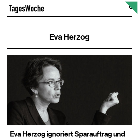
Skip
S
TagesWoche
to
content
Eva Herzog
Eva Herzog ignoriert Sparauftrag und