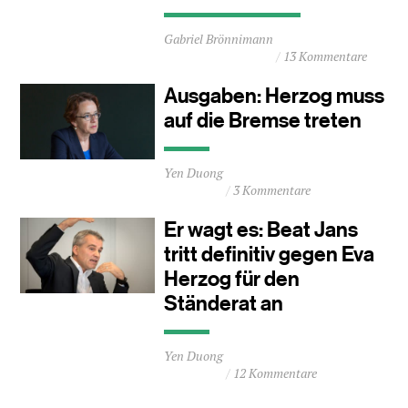
Durchschnittliche
Gabriel Brönnimann
Lesezeit
13 Kommentare
ca.
1
Ausgaben: Herzog muss
Minuten
auf die Bremse treten
Durchschnittliche
Yen Duong
Lesezeit
3 Kommentare
ca.
0
Er wagt es: Beat Jans
Minuten
tritt definitiv gegen Eva
Herzog für den
Ständerat an
Durchschnittliche
Yen Duong
Lesezeit
12 Kommentare
ca.
0