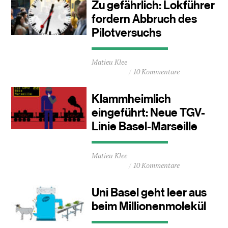
Minuten
Zu gefährlich: Lokführer
fordern Abbruch des
Pilotversuchs
Durchschnittliche
Matieu Klee
Lesezeit
10 Kommentare
ca.
1
Minuten
Klammheimlich
eingeführt: Neue TGV-
Linie Basel-Marseille
Durchschnittliche
Matieu Klee
Lesezeit
10 Kommentare
ca.
1
Minuten
Uni Basel geht leer aus
beim Millionenmolekül
Durchschnittliche