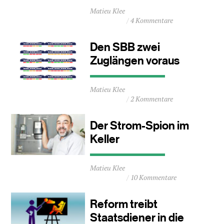
Durchschnittliche
Matieu Klee
Lesezeit
4 Kommentare
ca.
1
Minuten
Den SBB zwei
Zuglängen voraus
Durchschnittliche
Matieu Klee
Lesezeit
2 Kommentare
ca.
1
Minuten
Der Strom-Spion im
Keller
Durchschnittliche
Matieu Klee
Lesezeit
10 Kommentare
ca.
1
Minuten
Reform treibt
Staatsdiener in die