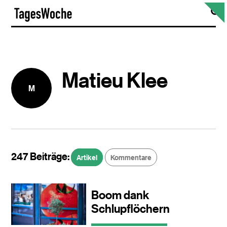
Skip
S
TagesWoche
to
content
Matieu Klee
M
247 Beiträge:
Artikel
Kommentare
Boom dank
Schlupflöchern