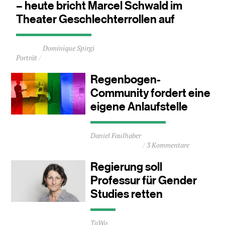
– heute bricht Marcel Schwald im
Theater Geschlechterrollen auf
Durchschnittliche
Dominique Spirgi
Lesezeit
Porträt
ca.
2
Regenbogen-
Minuten
Community fordert eine
eigene Anlaufstelle
Durchschnittliche
Daniel Faulhaber
Lesezeit
3 Kommentare
ca.
2
Regierung soll
Minuten
Professur für Gender
Studies retten
Durchschnittliche
TaWo
Lesezeit