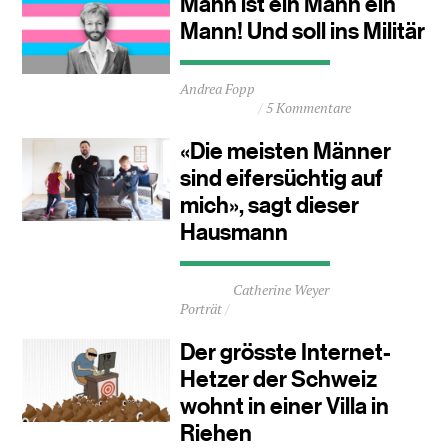
Mann ist ein Mann ein
Mann! Und soll ins Militär
Durchschnittliche
Andrea Fopp
Lesezeit
5 Kommentare
ca.
1
«Die meisten Männer
Minuten
sind eifersüchtig auf
mich», sagt dieser
Hausmann
Durchschnittliche
Catherine Weyer
Lesezeit
Porträt
ca.
2
Der grösste Internet-
Minuten
Hetzer der Schweiz
wohnt in einer Villa in
Riehen