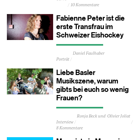
10 Kommentare
ca.
0
Fabienne Peter ist die
Minuten
erste Transfrau im
Schweizer Eishockey
Durchschnittliche
Daniel Faulhaber
Lesezeit
Porträt
ca.
3
Liebe Basler
Minuten
Musikszene, warum
gibts bei euch so wenig
Frauen?
Durchschnittliche
Ronja Beck
Olivier Joliat
Lesezeit
Interview
ca.
8 Kommentare
9
Minuten