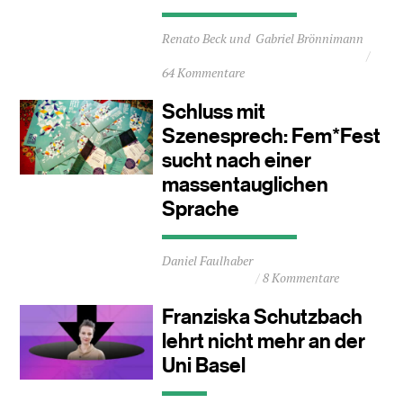
Durchschnittliche
Renato Beck
Gabriel Brönnimann
Lesezeit
ca.
64 Kommentare
3
Minuten
Schluss mit
Szenesprech: Fem*Fest
sucht nach einer
massentauglichen
Sprache
Durchschnittliche
Daniel Faulhaber
Lesezeit
8 Kommentare
ca.
2
Franziska Schutzbach
Minuten
lehrt nicht mehr an der
Uni Basel
Durchschnittliche