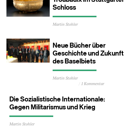
Schloss
Durchschnittliche
Martin Stohler
Lesezeit
ca.
2
Minuten
Neue Bücher über
Geschichte und Zukunft
des Baselbiets
Durchschnittliche
Martin Stohler
Lesezeit
1 Kommentar
ca.
1
Minuten
Die Sozialistische Internationale:
Gegen Militarismus und Krieg
Durchschnittliche
Martin Stohler
Lesezeit
ca.