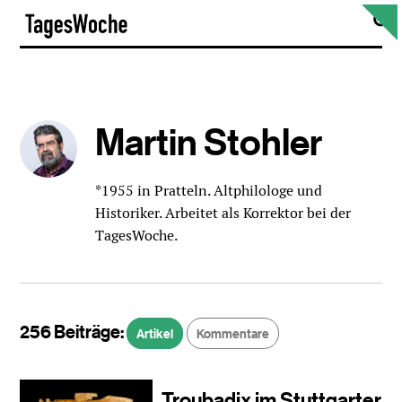
Skip
S
TagesWoche
to
content
Martin Stohler
*1955 in Pratteln. Altphilologe und
Historiker. Arbeitet als Korrektor bei der
TagesWoche.
256 Beiträge:
Artikel
Kommentare
Troubadix im Stuttgarter