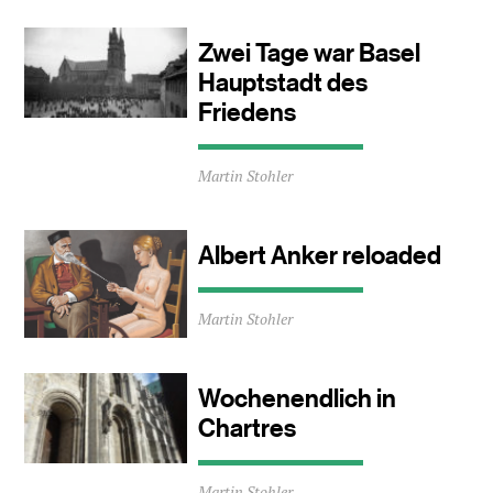
1
Minuten
Zwei Tage war Basel
Hauptstadt des
Friedens
Durchschnittliche
Martin Stohler
Lesezeit
ca.
2
Minuten
Albert Anker reloaded
Durchschnittliche
Martin Stohler
Lesezeit
ca.
2
Minuten
Wochenendlich in
Chartres
Durchschnittliche
Martin Stohler