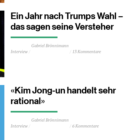
Minuten
Ein Jahr nach Trumps Wahl –
das sagen seine Versteher
Durchschnittliche
Gabriel Brönnimann
Lesezeit
Interview
13 Kommentare
ca.
5
Minuten
«Kim Jong-un handelt sehr
rational»
Durchschnittliche
Gabriel Brönnimann
Lesezeit
Interview
6 Kommentare
ca.
2