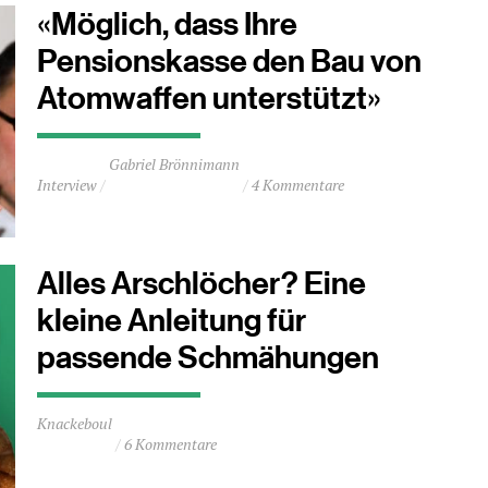
«Möglich, dass Ihre
Pensionskasse den Bau von
Atomwaffen unterstützt»
Durchschnittliche
Gabriel Brönnimann
Lesezeit
Interview
4 Kommentare
ca.
2
Minuten
Alles Arschlöcher? Eine
kleine Anleitung für
passende Schmähungen
Durchschnittliche
Knackeboul
Lesezeit
6 Kommentare
ca.
2