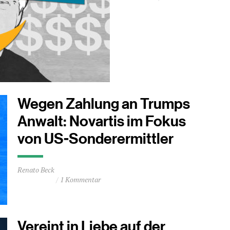
1
Minuten
Wegen Zahlung an Trumps
Anwalt: Novartis im Fokus
von US-Sonderermittler
Durchschnittliche
Renato Beck
Lesezeit
1 Kommentar
ca.
0
Minuten
Vereint in Liebe auf der