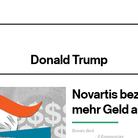
Donald Trump
Novartis bez
mehr Geld 
Durchschnittliche
Renato Beck
Lesezeit
8 Kommentare
ca.