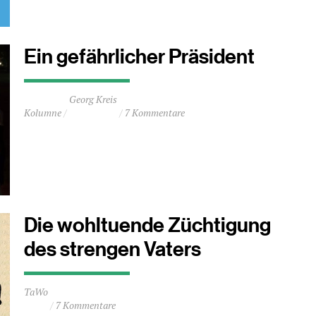
Minuten
Ein gefährlicher Präsident
Durchschnittliche
Georg Kreis
Lesezeit
Kolumne
7 Kommentare
ca.
3
Minuten
Die wohltuende Züchtigung
des strengen Vaters
Durchschnittliche
TaWo
Lesezeit
7 Kommentare
ca.