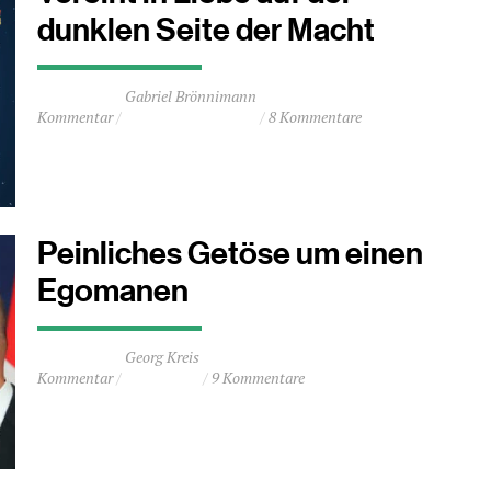
dunklen Seite der Macht
Durchschnittliche
Gabriel Brönnimann
Lesezeit
Kommentar
8 Kommentare
ca.
2
Minuten
Peinliches Getöse um einen
Egomanen
Durchschnittliche
Georg Kreis
Lesezeit
Kommentar
9 Kommentare
ca.
3
Minuten