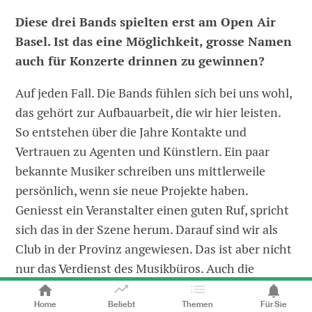
Diese drei Bands spielten erst am Open Air
Basel. Ist das eine Möglichkeit, grosse Namen
auch für Konzerte drinnen zu gewinnen?
Auf jeden Fall. Die Bands fühlen sich bei uns wohl,
das gehört zur Aufbauarbeit, die wir hier leisten.
So entstehen über die Jahre Kontakte und
Vertrauen zu Agenten und Künstlern. Ein paar
bekannte Musiker schreiben uns mittlerweile
persönlich, wenn sie neue Projekte haben.
Geniesst ein Veranstalter einen guten Ruf, spricht
sich das in der Szene herum. Darauf sind wir als
Club in der Provinz angewiesen. Das ist aber nicht
nur das Verdienst des Musikbüros. Auch die
Technik hat sich in den letzten zehn Jahren
Home
Beliebt
Themen
Für Sie
massiv entwickelt und ist nun auf internationalem